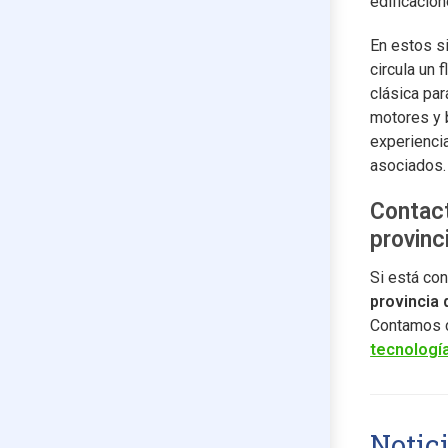
edificacion
En estos s
circula un
clásica par
motores y 
experienci
asociados.
Contact
provinc
Si está co
provincia
Contamos co
tecnologí
Notic