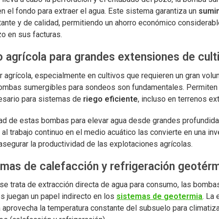
en el fondo para extraer el agua. Este sistema garantiza un
sumin
ante y de calidad, permitiendo un ahorro económico considerab
zo en sus facturas.
o agrícola para grandes extensiones de cult
r agrícola, especialmente en cultivos que requieren un gran vol
bombas sumergibles para sondeos son fundamentales. Permiten 
esario para sistemas de
riego eficiente
, incluso en terrenos ex
ad de estas bombas para elevar agua desde grandes profundid
 al trabajo continuo en el medio acuático las convierte en una in
asegurar la productividad de las explotaciones agrícolas.
emas de calefacción y refrigeración geotér
se trata de extracción directa de agua para consumo, las bomba
s juegan un papel indirecto en los
sistemas de
geotermia
. La 
 aprovecha la temperatura constante del subsuelo para climatiz