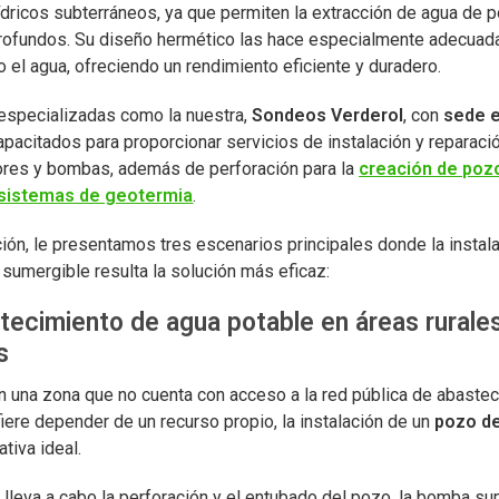
ídricos subterráneos, ya que permiten la extracción de agua de 
ofundos. Su diseño hermético las hace especialmente adecuad
jo el agua, ofreciendo un rendimiento eficiente y duradero.
specializadas como la nuestra,
Sondeos Verderol
, con
sede e
pacitados para proporcionar servicios de instalación y reparaci
res y bombas, además de perforación para la
creación de poz
sistemas de geotermia
.
ión, le presentamos tres escenarios principales donde la instal
sumergible resulta la solución más eficaz:
tecimiento de agua potable en áreas rurale
s
en una zona que no cuenta con acceso a la red pública de abaste
iere depender de un recurso propio, la instalación de un
pozo de
ativa ideal.
 lleva a cabo la perforación y el entubado del pozo, la bomba s