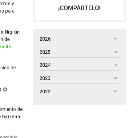
pozos y
¡COMPÁRTELO!
as para
n Nigrán
,
2026
ón de
os de
2025
2024
ación de
2023
s o
2022
cimiento de
 barrena
umergible