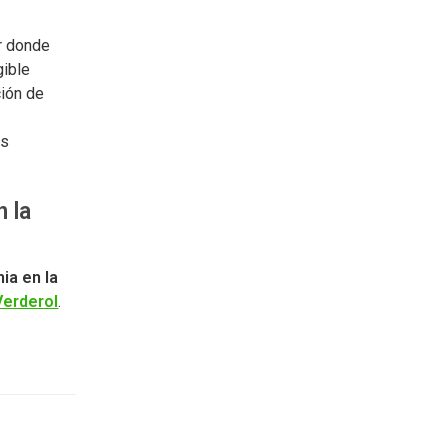
or donde
gible
ción de
os
 la
ia en la
erderol
.