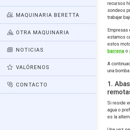
recursos h
sondeos pr
MAQUINARIA BERETTA
trabajar ba
Empresas e
OTRA MAQUINARIA
estamos ca
estos moto
NOTICIAS
barrena
o
A continuac
VALÓRENOS
una bomba 
1. Abas
CONTACTO
remota
Si reside 
agua o pref
es la altern
Una vez se