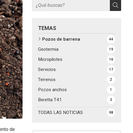
TEMAS
Pozos de barrena
44
Geotermia
19
Micropilotes
16
Servicios
17
Terrenos
2
Pozos anchos
1
Beretta T41
3
TODAS LAS NOTICIAS
98
ento de