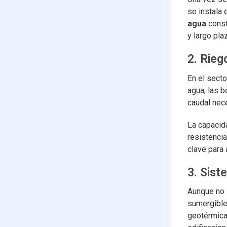
se instala 
agua
const
y largo pla
2. Rieg
En el secto
agua, las 
caudal nec
La capacid
resistencia
clave para 
3. Sist
Aunque no 
sumergible
geotérmica