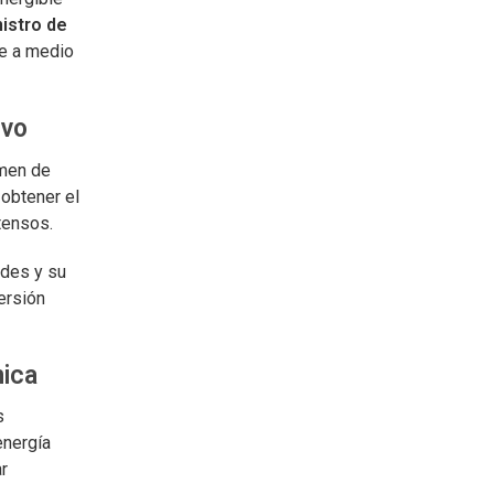
istro de
le a medio
ivo
umen de
obtener el
tensos.
ades y su
versión
mica
s
energía
ar