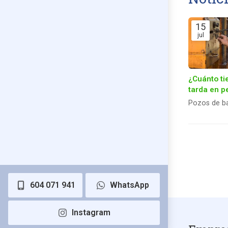
15
jul
¿Cuánto t
tarda en p
un pozo d
Pozos de b
barrena?
604 071 941
WhatsApp
Instagram