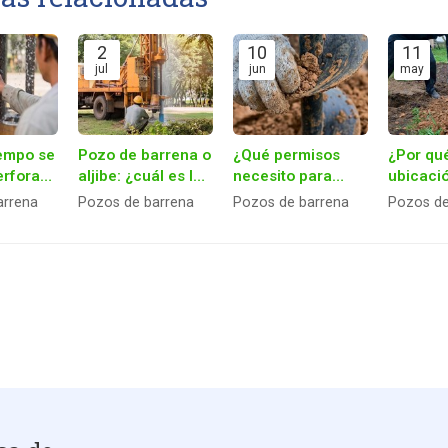
2
10
11
jul
jun
may
iempo se
Pozo de barrena o
¿Qué permisos
¿Por qué
erforar
aljibe: ¿cuál es la
necesito para
ubicaci
e
mejor opción para
perforar un pozo
crucial 
arrena
Pozos de barrena
Pozos de barrena
Pozos de
su casa?
en mi propiedad?
éxito d