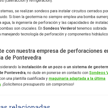
es (calefacción y refrigeración).
istemas, se realizan sondeos para instalar circuitos cerrados p
 fluido. Si bien la geotermia no siempre emplea una bomba sumer
a agua, la ingeniería de perforación y las capacidades de instala
bombas son cruciales. En
Sondeos Verderol
tenemos sobrada
a manejando tecnología de perforación y componentes hidráulic
e con nuestra empresa de perforaciones en
ia de Pontevedra
nsiderando la
instalación de un pozo o un sistema de geoterm
 de Pontevedra
, no dude en ponerse en contacto con
Sondeos V
n una plantilla cualificada y
maquinaria adaptada a la última
a
. ¡Solicítenos presupuesto sin compromiso!
ias relacionadas