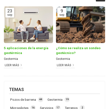
23
9
sep
sep
5 aplicaciones de la energía
¿Cómo se realiza un sondeo
geotérmica
geotécnico?
Geotermia
Geotermia
LEER MÁS
LEER MÁS
TEMAS
Pozos de barrena
Geotermia
44
19
Micropilotes
Servicios
Terrenos
16
17
2