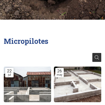
Micropilotes
22
26
jul
may