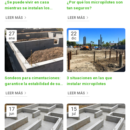
¿Se puede vivir en casa
¿Por qué los micropilotes son
mientras se instalan los
tan seguros?
micropilotes?
LEER MÁS
LEER MÁS
27
22
ene
dic
Sondeos para cimentaciones:
3 situaciones en las que
garantice la estabilidad de su
instalar micropilotes
construcción
LEER MÁS
LEER MÁS
17
15
jun
jul