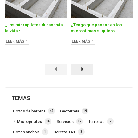
¿Los micropilotes duran toda
¿Tengo que pensar en los
la vida?
micropilotes si quiero
construir una casa?
LEER MÁS
LEER MÁS
TEMAS
Pozos de barrena
Geotermia
44
19
Micropilotes
Servicios
Terrenos
16
17
2
Pozos anchos
Beretta T41
1
3