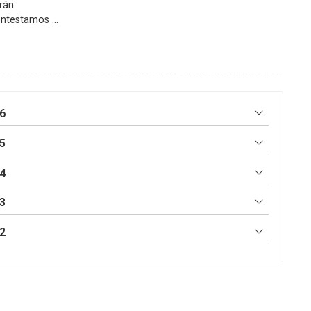
rán
contestamos a
que existen al
? Un error
zar una
ua es un
abo sin avisar
 es que es
6
s y permisos
oblem...
5
4
3
2