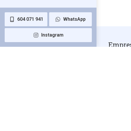
604 071 941
WhatsApp
Instagram
Empre
perfor
- Sond
Contamos c
técnico alt
amplia exp
servicios 
Vigo y Pon
de barrena,