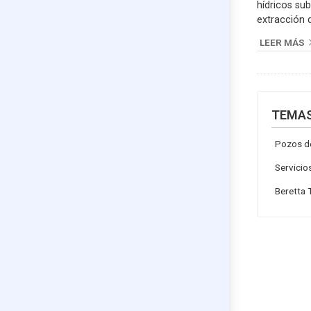
hídricos su
extracción 
profundos. 
LEER MÁS
especialmen
el agua, of
y duradero
la nuestra,
Nigrán, est
TEMA
proporcionar
reparación 
Pozos d
además de p
Servicio
Beretta 