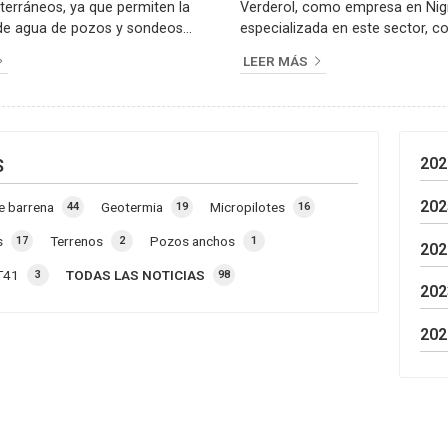
bterráneos, ya que permiten la
Verderol, como empresa en Nig
de agua de pozos y sondeos
especializada en este sector, 
Su diseño hermético las hace
algunas de las falsas creencias 
LEER MÁS
te adecuadas para trabajar bajo
respecto. ¿Necesito un permiso
reciendo un rendimiento eficiente
muy común es pensar que reali
. Empresas especializadas como
perforación para un pozo de ag
 Sondeos Verderol, con sede en
proceso que se puede llevar a c
amos capacitados para
a la Administración. La realidad
202
S
 servicios de instalación y
obligatorio obtener las licencia
de estos motores y bombas,
correspondientes. Para evitar pr
202
e barrena
Geotermia
Micropilotes
44
19
16
er...
s
Terrenos
Pozos anchos
17
2
1
202
T41
TODAS LAS NOTICIAS
3
98
202
202