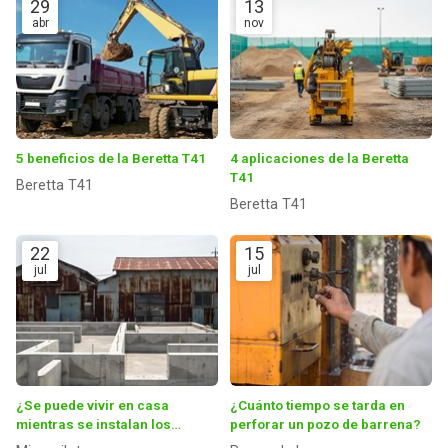
29
13
abr
nov
5 beneficios de la Beretta T41
4 aplicaciones de la Beretta
T41
Beretta T41
Beretta T41
22
15
jul
jul
¿Se puede vivir en casa
¿Cuánto tiempo se tarda en
mientras se instalan los
perforar un pozo de barrena?
micropilotes?