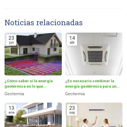
Noticias relacionadas
23
14
jun
abr
¿Cómo saber si la energía
¿Es necesario combinar la
geotérmica es lo que
energía geotérmica para un
necesito?
buen abastecimiento?
Geotermia
Geotermia
13
23
ene
sep