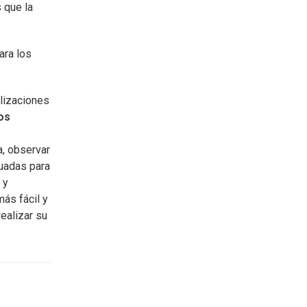
 que la
ara los
alizaciones
os
a, observar
cuadas para
 y
ás fácil y
ealizar su