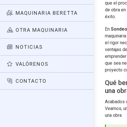
que el pro
de obra en 
MAQUINARIA BERETTA
éxito.
En
Sondeo
OTRA MAQUINARIA
maquinaria 
el rigor n
NOTICIAS
ventajas de
emprender 
que sea nec
VALÓRENOS
proyecto c
CONTACTO
Qué ben
una obr
Acabados d
Veamos, un
una obra.