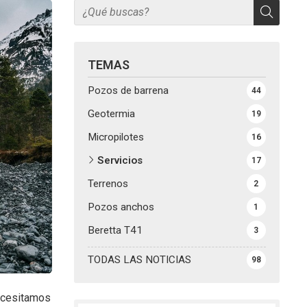
TEMAS
Pozos de barrena
44
Geotermia
19
Micropilotes
16
Servicios
17
Terrenos
2
Pozos anchos
1
Beretta T41
3
TODAS LAS NOTICIAS
98
necesitamos