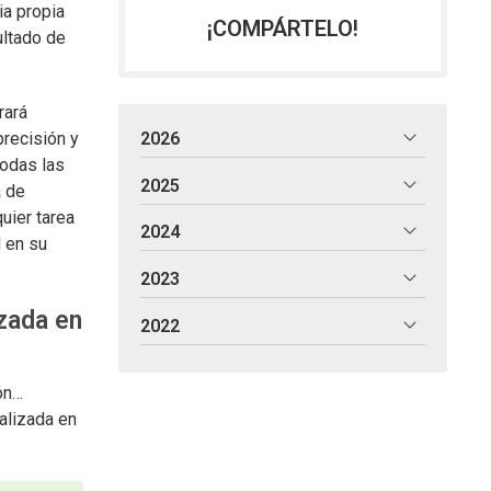
ia propia
¡COMPÁRTELO!
ultado de
rará
precisión y
2026
todas las
2025
a de
uier tarea
2024
d en su
2023
izada en
2022
ión…
alizada en