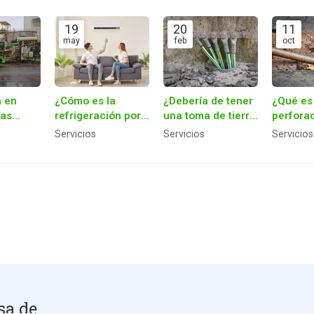
19
20
11
may
feb
oct
a en
¿Cómo es la
¿Debería de tener
¿Qué es
Las
refrigeración por
una toma de tierra
perfora
tas
aerotermia?
en mi casa?
horizont
Servicios
Servicios
Servicios
 que
dirigida
n
mpresa
s en
sa de