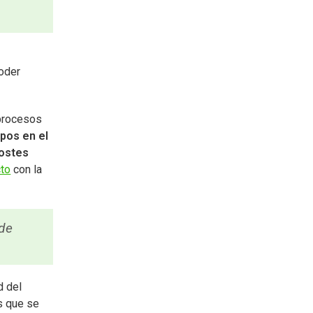
poder
 procesos
mpos en el
costes
cto
con la
 de
d del
us que se