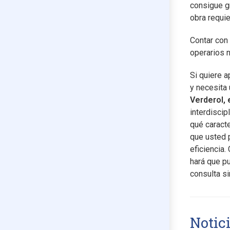
consigue g
obra requie
Contar con 
operarios n
Si quiere a
y necesita
Verderol, 
interdiscip
qué caract
que usted p
eficiencia.
hará que p
consulta s
Notic