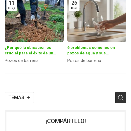
11
26
may
mar
¿Por qué la ubicación es
6 problemas comunes en
crucial para el éxito de un
pozos de agua y sus
pozo?
soluciones
Pozos de barrena
Pozos de barrena
TEMAS
¡COMPÁRTELO!