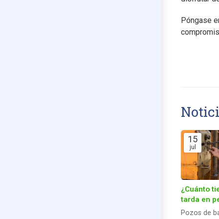
Póngase 
compromis
Notic
15
jul
¿Cuánto t
tarda en p
un pozo d
Pozos de b