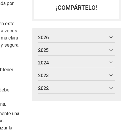
ada por
¡COMPÁRTELO!
en este
s a veces
2026
rma clara
 y segura.
2025
2024
obtener
2023
2022
 debe
na.
mente una
un
zar la