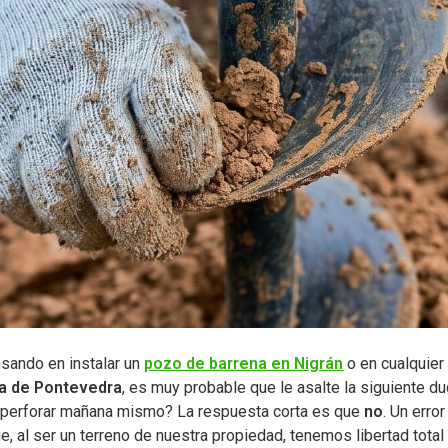
nsando en instalar un
pozo de barrena en Nigrán
o en cualquier
ia de Pontevedra
, es muy probable que le asalte la siguiente d
perforar mañana mismo? La respuesta corta es que
no
. Un erro
e, al ser un terreno de nuestra propiedad, tenemos libertad total