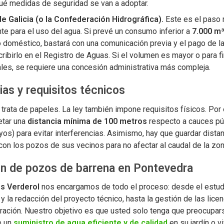
qué medidas de seguridad se van a adoptar.
e Galicia (o la Confederación Hidrográfica).
Este es el paso
te para el uso del agua. Si prevé un consumo inferior a
7.000 m
 doméstico, bastará con una comunicación previa y el pago de l
cribirlo en el Registro de Aguas. Si el volumen es mayor o para f
ales, se requiere una concesión administrativa más compleja.
ias y requisitos técnicos
trata de papeles. La ley también impone requisitos físicos. Por
etar una
distancia mínima de 100 metros
respecto a cauces pú
oyos) para evitar interferencias. Asimismo, hay que guardar dista
con los pozos de sus vecinos para no afectar al caudal de la zon
n de pozos de barrena en Pontevedra
s Verderol
nos encargamos de todo el proceso: desde el estud
 y la redacción del proyecto técnico, hasta la gestión de las lice
tración. Nuestro objetivo es que usted solo tenga que preocupar
e un
suministro de agua eficiente y de calidad
en su jardín o v