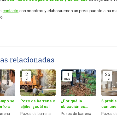
en
contacto
con nosotros y elaboraremos un presupuesto a su me
o.
ias relacionadas
2
11
26
jul
may
mar
iempo se
Pozo de barrena o
¿Por qué la
6 probl
erforar
aljibe: ¿cuál es la
ubicación es
comune
e
mejor opción para
crucial para el
pozos d
arrena
Pozos de barrena
Pozos de barrena
Pozos de