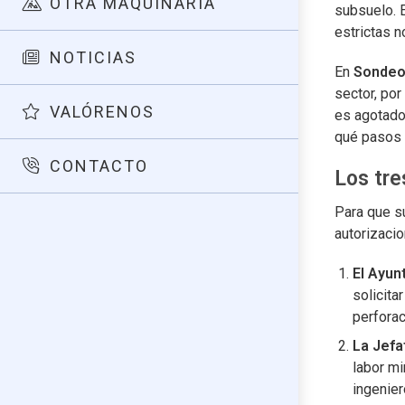
OTRA MAQUINARIA
subsuelo. E
estrictas 
NOTICIAS
En
Sondeo
sector, po
VALÓRENOS
es agotado
qué pasos 
CONTACTO
Los tre
Para que s
autorizaci
El Ayun
solicita
perforac
La Jefa
labor mi
ingenier