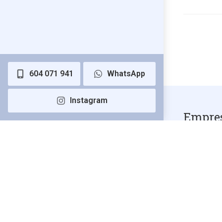
barrena?
604 071 941
WhatsApp
Instagram
Empre
perfor
- Sond
Contamos c
técnico alt
amplia exp
servicios 
Vigo y Pon