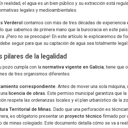
n realidad, el agua es un bien público y su extracción está regul
normativas legales y medioambientales.
s Verderol
contamos con más de tres décadas de experiencia 
r lo que sabemos de primera mano que la burocracia en este paí
ra. ¡Pero no se preocupe! En este artículo le explicaremos de fo
debe seguir para que su captación de agua sea totalmente legal
s pilares de la legalidad
u pozo cumpla con la
normativa vigente en Galicia
, tiene que 
ones de tres organismos diferentes:
tamiento correspondiente.
Antes de mover una sola máquina,
r una
licencia de obras
. Este permiso municipal garantiza que la
ión respeta las ordenanzas locales y el plan urbanístico de la zo
tura Territorial de Minas.
Dado que una perforación es técnica
nera, es obligatorio presentar un
proyecto técnico
firmado por 
o de minas colegiado. Este documento detalla cómo se va a reali