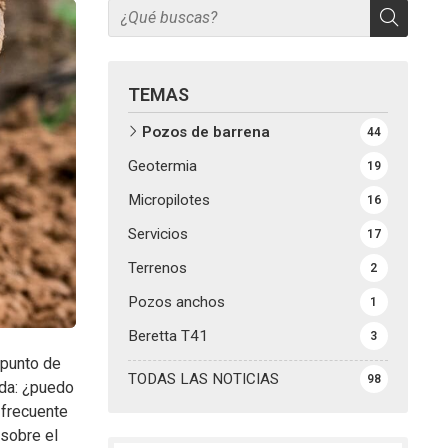
TEMAS
Pozos de barrena
44
Geotermia
19
Micropilotes
16
Servicios
17
Terrenos
2
Pozos anchos
1
Beretta T41
3
 punto de
TODAS LAS NOTICIAS
98
uda: ¿puedo
r frecuente
 sobre el