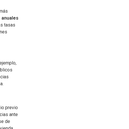
 más
³ anuales
as tasas
ines
 ejemplo,
blicos
ncias
a.
io previo
ncias ante
se de
ivienda.