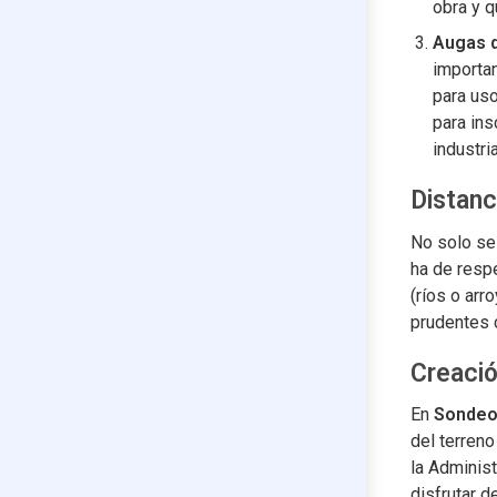
obra y 
Augas d
importan
para uso
para ins
industri
Distanc
No solo se 
ha de resp
(ríos o arr
prudentes 
Creació
En
Sondeo
del terreno
la Adminis
disfrutar d