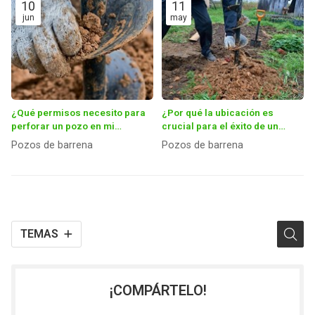
10
11
jun
may
¿Qué permisos necesito para
¿Por qué la ubicación es
perforar un pozo en mi
crucial para el éxito de un
propiedad?
pozo?
Pozos de barrena
Pozos de barrena
TEMAS
¡COMPÁRTELO!